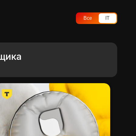
Все
IT
вщика