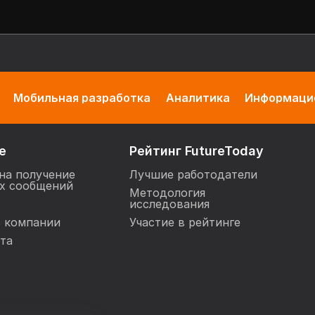
Мобильная разработка
Аналитика
Информацио
е
Рейтинг FutureToday
на получение
Лучшие работодатели
х сообщений
Методология
исследования
в компании
Участие в рейтинге
та