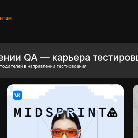
ентам
ении QA — карьера тестиро
тодателей в направлении тестирвоания