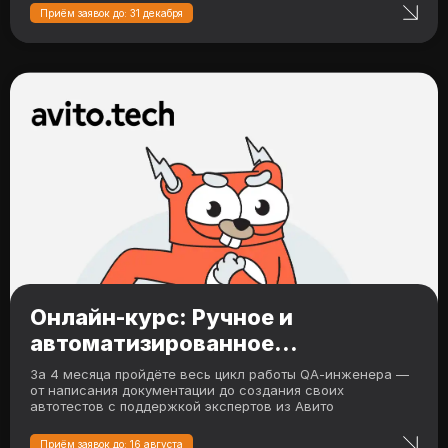
Приём заявок до: 31 декабря
Онлайн-курс: Ручное и
автоматизированное
тестирование
За 4 месяца пройдёте весь цикл работы QA‑инженера —
от написания документации до создания своих
автотестов с поддержкой экспертов из Авито
Приём заявок до: 16 августа