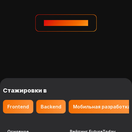
Смотреть дальше
Стажировки в
Frontend
Backend
Мобильная разработка
Основное
Рейтинг FutureToday