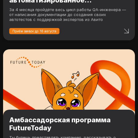
тестирование
За 4 месяца пройдёте весь цикл работы QA‑инженера —
от написания документации до создания своих
автотестов с поддержкой экспертов из Авито
Приём заявок до: 16 августа
Амбассадорская программа
FutureToday
Ты будешь представлять компанию, рассказывать о