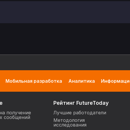
Мобильная разработка
Аналитика
Информацио
е
Рейтинг FutureToday
на получение
Лучшие работодатели
х сообщений
Методология
исследования