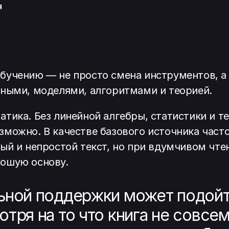
я
бучению — не просто смена инструментов, а
нными, моделями, алгоритмами и теорией.
тика. Без линейной алгебры, статистики и т
зможно. В качестве базового источника част
ный и непростой текст, но при вдумчивом чт
рошую основу.
льной поддержки может подой
тря на то что книга не совсе