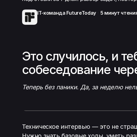
IT-команда FutureToday
5 минут
чтени
Это случилось, и те
собеседование чере
Теперь без паники. Да, за неделю нел
Техническое интервью — это не стра
Нужно знать базовые ходы, уметь раз