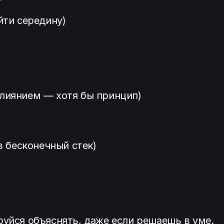
йти середину)
слиянием — хотя бы принцип)
 в бесконечный стек)
руйся объяснять, даже если решаешь в уме.