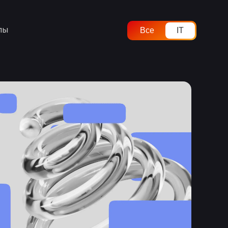
лы
Все
IT