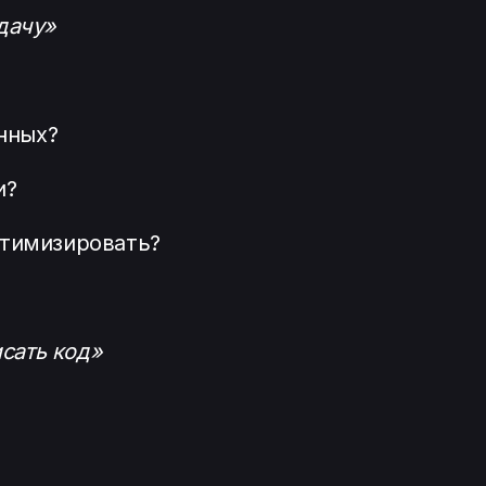
дачу»
нных?
и?
птимизировать?
исать код»