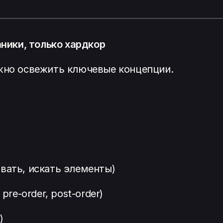
аники, только хардкор
ожно освежить ключевые концепции.
овать, искать элементы)
pre-order, post-order)
)