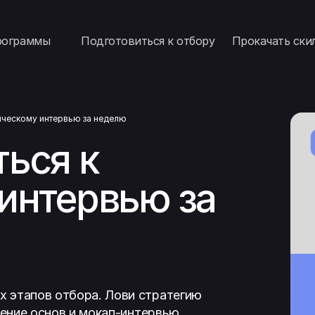
рограммы
Подготовиться к отбору
Прокачать ски
ническому интервью за неделю
ться к
интервью за
 этапов отбора. Лови стратегию
рение основ и мокап-интервью