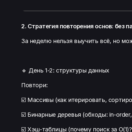
2. Стратегия повторения основ: без п
За неделю нельзя выучить всё, но м
🔹 День 1-2: структуры данных
Повтори:
☑️ Массивы (как итерировать, сортир
☑️ Бинарные деревья (обходы: in-order, 
☑️ Хэш-таблицы (почему поиск за O(1)?