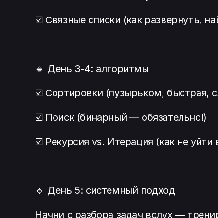
☑️ Связные списки (как развернуть, на
🔹 День 3-4: алгоритмы
☑️ Сортировки (пузырьком, быстрая, 
☑️ Поиск (бинарный — обязательно!)
☑️ Рекурсия vs. Итерация (как не уйти
🔹 День 5: системный подход
Начни с разбора задач вслух — трени