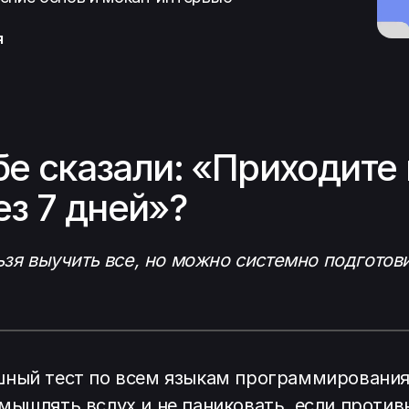
я
бе сказали: «Приходите
з 7 дней»?
ьзя выучить все, но можно системно подготов
шный тест по всем языкам программирования 
мышлять вслух и не паниковать, если против