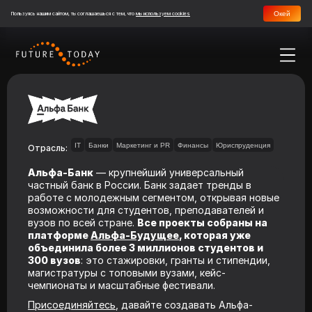
Окей
Пользуясь нашим сайтом, ты соглашаешься с тем, что
мы используем cookies
IT
Банки
Маркетинг и PR
Финансы
Юриспруденция
Отрасль:
Альфа-Банк
— крупнейший универсальный
частный банк в России. Банк задает тренды в
работе с молодежным сегментом, открывая новые
возможности для студентов, преподавателей и
вузов по всей стране.
Все проекты собраны на
платформе
Альфа-Будущее
, которая уже
объединила более 3 миллионов студентов и
300 вузов
: это стажировки, гранты и стипендии,
магистратуры с топовыми вузами, кейс-
чемпионаты и масштабные фестивали.
Присоединяйтесь
, давайте создавать Альфа-