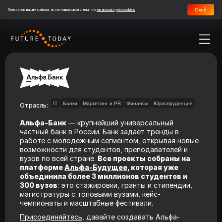
Окей
Пользуясь нашим сайтом, ты соглашаешься с тем, что
мы используем cookies
IT
Банки
Маркетинг и PR
Финансы
Юриспруденция
Отрасль:
Альфа-Банк
— крупнейший универсальный
частный банк в России. Банк задает тренды в
работе с молодежным сегментом, открывая новые
возможности для студентов, преподавателей и
вузов по всей стране.
Все проекты собраны на
платформе
Альфа-Будущее
, которая уже
объединила более 3 миллионов студентов и
300 вузов
: это стажировки, гранты и стипендии,
магистратуры с топовыми вузами, кейс-
чемпионаты и масштабные фестивали.
Присоединяйтесь
, давайте создавать Альфа-