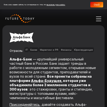
Окей
Пользуясь нашим сайтом, ты соглашаешься с тем, что
мы используем cookies
IT
Банки
Маркетинг и PR
Финансы
Юриспруденция
Отрасль:
Альфа-Банк
— крупнейший универсальный
частный банк в России. Банк задает тренды в
работе с молодежным сегментом, открывая новые
возможности для студентов, преподавателей и
вузов по всей стране.
Все проекты собраны на
платформе
Альфа-Будущее
, которая уже
объединила более 3 миллионов студентов и
300 вузов
: это стажировки, гранты и стипендии,
магистратуры с топовыми вузами, кейс-
чемпионаты и масштабные фестивали.
Присоединяйтесь
, давайте создавать Альфа-