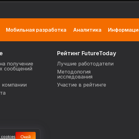
Мобильная разработка
Аналитика
Информацио
е
Рейтинг FutureToday
на получение
Лучшие работодатели
х сообщений
Методология
исследования
в компании
Участие в рейтинге
та
 cookies
Окей