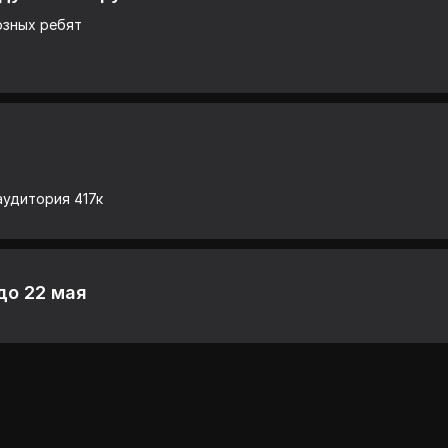
озных ребят
 аудитория 417к
до 22 мая