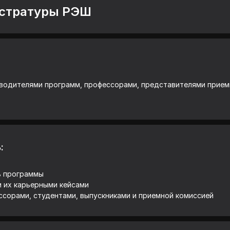
истратуры РЭШ
водителями программ, профессорами, представителями приемн
:
ть программы
и их карьерными кейсами
сорами, студентами, выпускниками и приемной комиссией