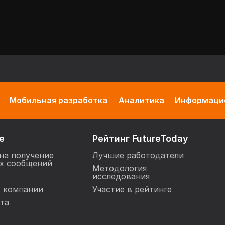
Мобильная разработка
Аналитика
Информацио
е
Рейтинг FutureToday
на получение
Лучшие работодатели
х сообщений
Методология
исследования
в компании
Участие в рейтинге
та