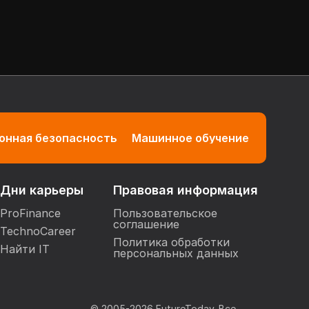
нная безопасность
Машинное обучение
Дни карьеры
Правовая информация
ProFinance
Пользовательское
соглашение
TechnoCareer
Политика обработки
Найти IT
персональных данных
© 2005-
2026
FutureToday. Все