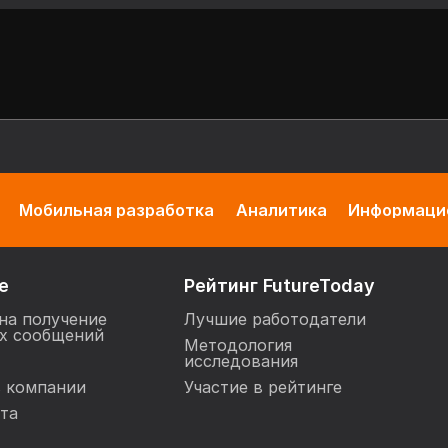
Мобильная разработка
Аналитика
Информацио
е
Рейтинг FutureToday
на получение
Лучшие работодатели
х сообщений
Методология
исследования
в компании
Участие в рейтинге
та