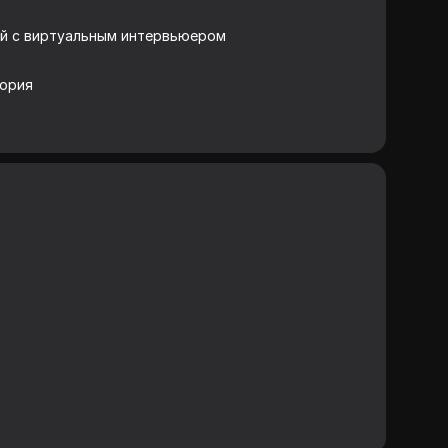
й с виртуальным интервьюером
тория