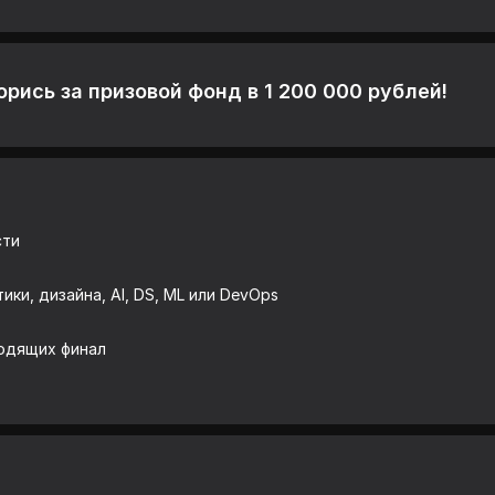
рись за призовой фонд в 1 200 000 рублей!
сти
ки, дизайна, AI, DS, ML или DevOps
водящих финал