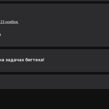
 23 ноября
е
на задачах бигтеха!