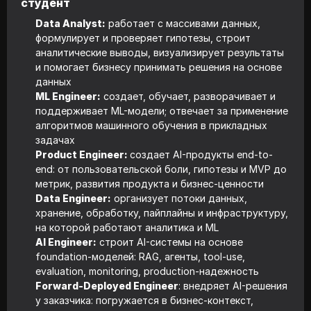
студент
Data Analyst:
работает с массивами данных,
формулирует и проверяет гипотезы, строит
аналитические выводы, визуализирует результаты
и помогает бизнесу принимать решения на основе
данных
ML Engineer:
создает, обучает, разворачивает и
поддерживает ML-модели; отвечает за применение
алгоритмов машинного обучения в прикладных
задачах
Product Engineer:
создает AI-продукты end-to-
end: от пользовательской боли, гипотезы и MVP до
метрик, развития продукта и бизнес-ценности
Data Engineer:
организует потоки данных,
хранение, обработку, пайплайны и инфраструктуру,
на которой работают аналитика и ML
AI Engineer:
строит AI-системы на основе
foundation-моделей: RAG, агенты, tool-use,
evaluation, monitoring, production-надежность
Forward-Deployed Engineer
: внедряет AI-решения
у заказчика: погружается в бизнес-контекст,