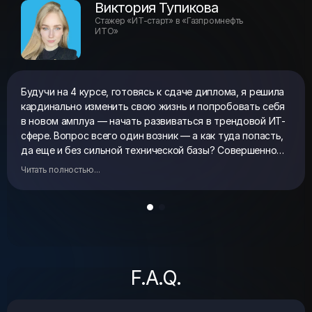
ИТО»
Будучи на 4 курсе, готовясь к сдаче диплома, я решила
кардинально изменить свою жизнь и попробовать себя
в новом амплуа — начать развиваться в трендовой ИТ-
сфере. Вопрос всего один возник — а как туда попасть,
да еще и без сильной технической базы? Совершенно
случайным образом я нашла информацию про
Читать полностью...
программу стажировок «ИТ-Старт» в ИТ-кластере
«Газпром нефти» и поняла, что медлить нельзя, надо
подаваться, а там будет, что будет! Спустя тестовые
задания, собеседование с руководителем, я узнала, что
прошла отбор и была безмерно рада, но всё еще
оставался страх, что я недостаточно компетентна. А
зря! Все 3 месяца стажировки сопровождались
F.A.Q.
насыщенным адаптационным планом и постоянными
обучениями от наставника и руководителя. Под их
теплым крылом я превратилась в полноценного
Могу ли я попасть в штат после
сотрудника и теперь работаю настоящим сервис-
стажировки?