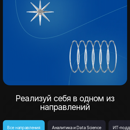
Реализуй себя в одном из
направлений
Все направления
Аналитика и Data Science
ИТ-подд