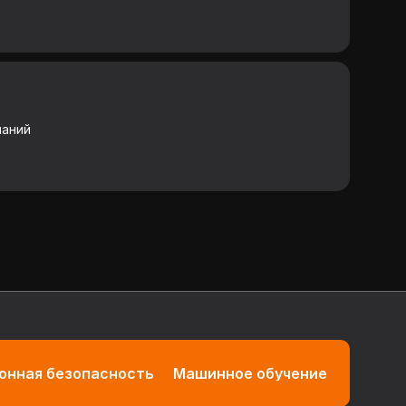
наний
нная безопасность
Машинное обучение