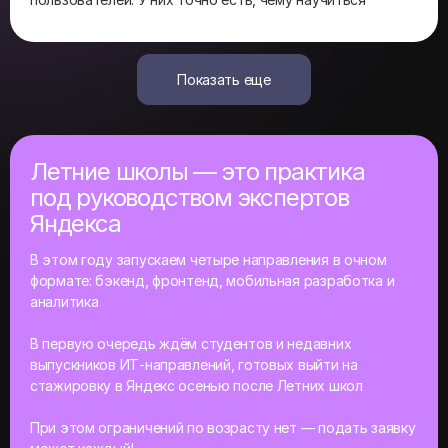
Показать еще
Летние школы — это практика
под руководством экспертов
Яндекса
В этом году запускаем четыре направления в очном
формате: бэкенд, фронтенд, мобильная разработка и
аналитика
В первую очередь ждём студентов и недавних
выпускников ИТ‑направлений, готовых выйти на
стажировку в Яндекс осенью после Летних школ
При этом ограничений по возрасту нет — подать заявку