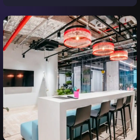
В форме регистрации вам доступны 2 приоритета. Первым
выбирайте основное направление — то, что вам понравилось
больше всего, именно по нему вы будете проходить отбор. А
вторым — запасное направление. Если у вас не получится пройти
отбор по первому приоритету, мы рассмотрим вас по второму,
если в этом направлении останутся стажёрские позиции