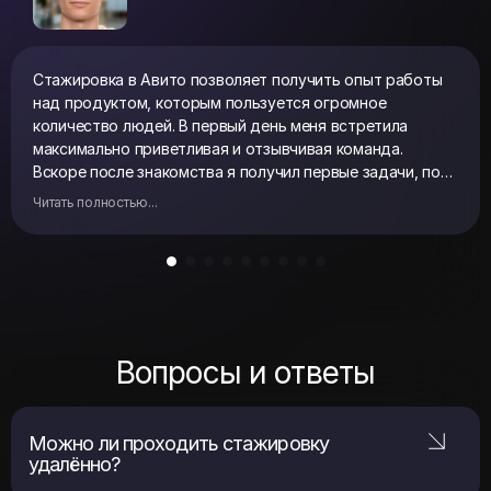
Стажировка в Авито позволяет получить опыт работы
над продуктом, которым пользуется огромное
количество людей. В первый день меня встретила
максимально приветливая и отзывчивая команда.
Вскоре после знакомства я получил первые задачи, по
которым у меня возникало большое количество
Читать полностью...
вопросов, но опытный наставник и команда помогали и
делились полезными советами на всём пути. В Авито
стажёры занимаются реальными задачами, сложность
которых постепенно растёт. Это позволяет хорошо
прокачаться, а при возникновении трудностей члены
команды всегда поддержат
Вопросы и ответы
Можно ли проходить стажировку
удалённо?
Можно. Очно тоже: у нас пять классных офисов в Москве, Питере,