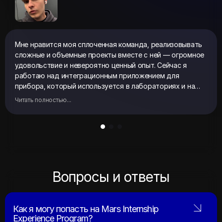
Мне нравится моя сплоченная команда, реализовывать
сложные и объемные проекты вместе с ней — огромное
удовольствие и невероятно ценный опыт. Сейчас я
работаю над интеграционным приложением для
прибора, который используется в лабораториях и на
производствах. Это помогает мне расти и узнавать
Читать полностью...
новое. Также мне нравится офис компании: здесь очень
уютно и создано все для продуктивной работы
Вопросы и ответы
Как я могу попасть на Mars Internship
Experience Program?