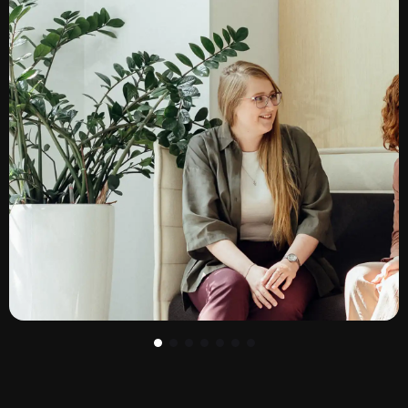
Подходит студентам последних курсов вузов
Обычно длится 3–12 месяцев и позволяет познакомиться с
работой компании и приобрести базовые
профессиональные навыки
Может включать краткосрочные проекты и задания,
позволяющие лучше понять специфику работы в
определенном направлении
Лидерская программа (Curiosity):
Рассчитана на долгосрочную перспективу и направлена на
формирование будущих руководителей компании
Длительность программы — 2 года
Участники проходят 2 ротации длительностью по 1 году в
разных отделах выбранного направления, на каждой из
которых они реализуют важный для компании масштабный
проект
Особое внимание уделяется развитию лидерских качеств,
навыков управления командой и принятия стратегических
решений
Программа включает регулярное взаимодействие с высшим
руководством и ориентирована на быстрый карьерный рост